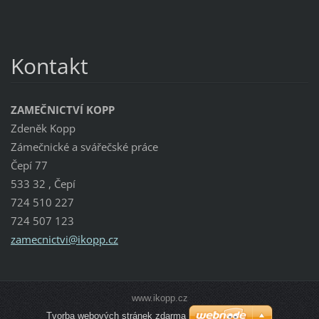
Kontakt
ZAMEČNICTVÍ KOPP
Zdeněk Kopp
Zámečnické a svářečské práce
Čepí 77
533 32 , Čepí
724 510 227
724 507 123
zamecnic
tvi@ikop
p.cz
www.ikopp.cz
Tvorba webových stránek zdarma