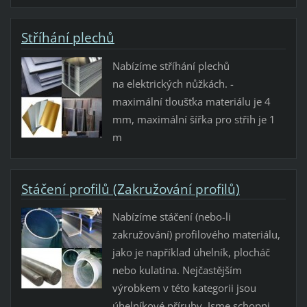
Stříhání plechů
Nabízíme stříhání plechů
na elektrických nůžkách. -
maximální tloušťka materiálu je 4
mm, maximální šířka pro střih je 1
m
Stáčení profilů (Zakružování profilů)
Nabízíme stáčení (nebo-li
zakružování) profilového materiálu,
jako je například úhelník, plocháč
nebo kulatina. Nejčastějším
výrobkem v této kategorii jsou
úhelníkové příruby. Jsme schopni