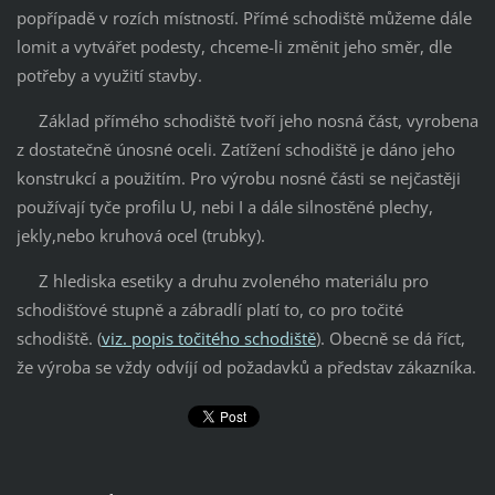
popřípadě v rozích místností. Přímé schodiště můžeme dále
lomit a vytvářet podesty, chceme-li změnit jeho směr, dle
potřeby a využití stavby.
Základ přímého schodiště tvoří jeho nosná část, vyrobena
z dostatečně únosné oceli. Zatížení schodiště je dáno jeho
konstrukcí a použitím. Pro výrobu nosné části se nejčastěji
používají tyče profilu U, nebi I a dále silnostěné plechy,
jekly,nebo kruhová ocel (trubky).
Z hlediska esetiky a druhu zvoleného materiálu pro
schodišťové stupně a zábradlí platí to, co pro točité
schodiště. (
viz. popis točitého schodiště
). Obecně se dá říct,
že výroba se vždy odvíjí od požadavků a představ zákazníka.