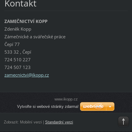
Kontakt
ZAMEČNICTVÍ KOPP
Zdeněk Kopp
Zámečnické a svářečské práce
Čepí 77
533 32 , Čepí
724 510 227
724 507 123
zamecnic
tvi@ikop
p.cz
www.ikopp.cz
Vytvořte si webové stránky zdarma!
Zobrazit:
Mobilní verzi
|
Standardní verzi