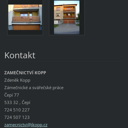
Kontakt
ZAMEČNICTVÍ KOPP
Zdeněk Kopp
Zámečnické a svářečské práce
Čepí 77
533 32 , Čepí
724 510 227
724 507 123
zamecnic
tvi@ikop
p.cz