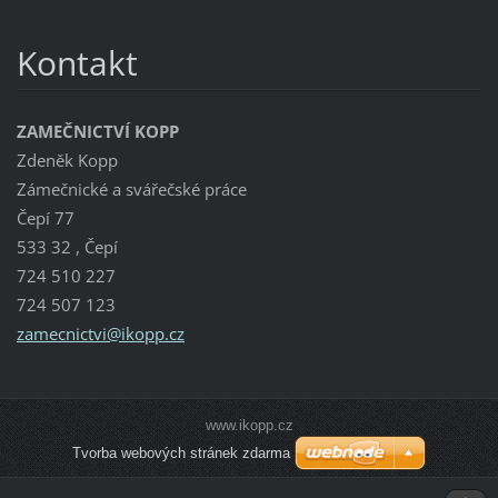
Kontakt
ZAMEČNICTVÍ KOPP
Zdeněk Kopp
Zámečnické a svářečské práce
Čepí 77
533 32 , Čepí
724 510 227
724 507 123
zamecnic
tvi@ikop
p.cz
www.ikopp.cz
Tvorba webových stránek zdarma